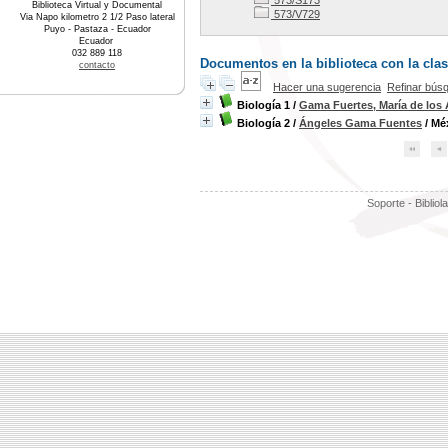
573/S173
Biblioteca Virtual y Documental
573/V729
Via Napo kilometro 2 1/2 Paso lateral
Puyo - Pastaza - Ecuador
Ecuador
032 889 118
Documentos en la biblioteca con la clas
contacto
Hacer una sugerencia
Refinar bús
Biología 1
/
Gama Fuertes, María de los
Biología 2
/
Ángeles Gama Fuentes
/ Mé
Soporte - Bibliol