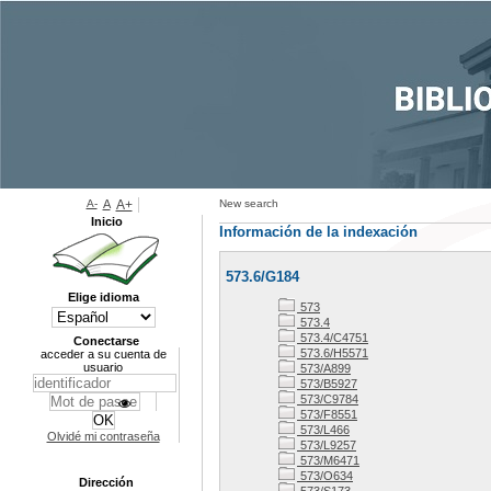
A-
A
A+
New search
Inicio
Información de la indexación
573.6/G184
Elige idioma
573
573.4
573.4/C4751
Conectarse
573.6/H5571
acceder a su cuenta de
usuario
573/A899
573/B5927
573/C9784
573/F8551
573/L466
Olvidé mi contraseña
573/L9257
573/M6471
573/O634
Dirección