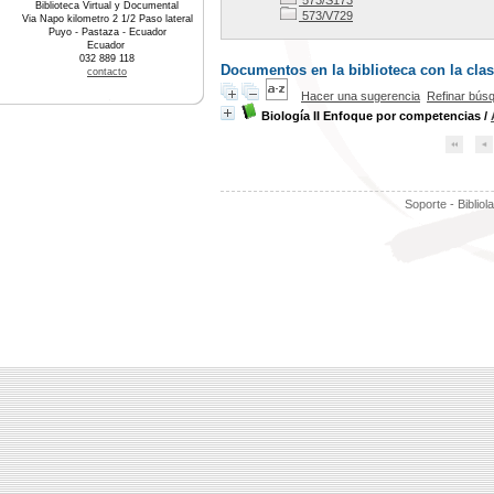
573/S173
Biblioteca Virtual y Documental
573/V729
Via Napo kilometro 2 1/2 Paso lateral
Puyo - Pastaza - Ecuador
Ecuador
032 889 118
Documentos en la biblioteca con la clas
contacto
Hacer una sugerencia
Refinar bús
Biología II Enfoque por competencias
/
Soporte - Bibliol