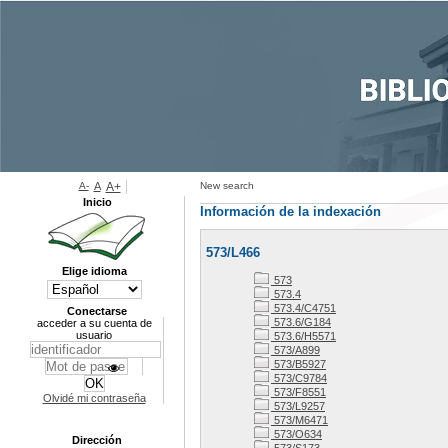
A-
A
A+
New search
Inicio
Información de la indexación
573/L466
Elige idioma
573
573.4
573.4/C4751
Conectarse
573.6/G184
acceder a su cuenta de
usuario
573.6/H5571
573/A899
573/B5927
573/C9784
573/F8551
Olvidé mi contraseña
573/L9257
573/M6471
573/O634
Dirección