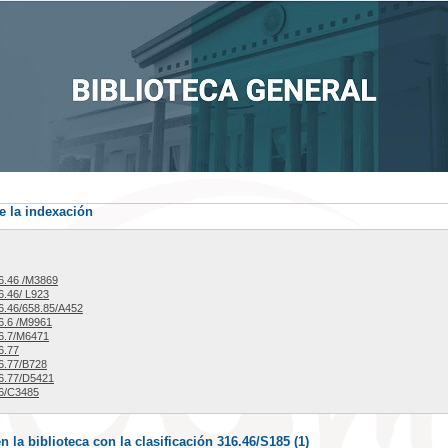
e la indexación
6.46 /M3869
.46/ L923
.46/658.85/A452
6.6 /M9961
6.7/M6471
6.77
6.77/B728
6.77/D5421
6/C3485
la biblioteca con la clasificación 316.46/S185 (
1
)