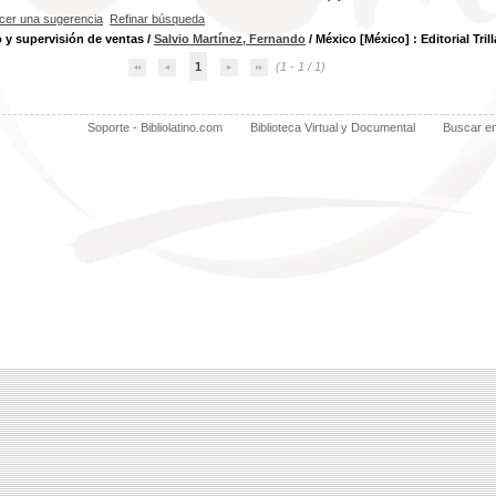
cer una sugerencia
Refinar búsqueda
 y supervisión de ventas
/
Salvio Martínez, Fernando
/ México [México] : Editorial Trill
1
(1 - 1 / 1)
Soporte - Bibliolatino.com
Biblioteca Virtual y Documental
Buscar e