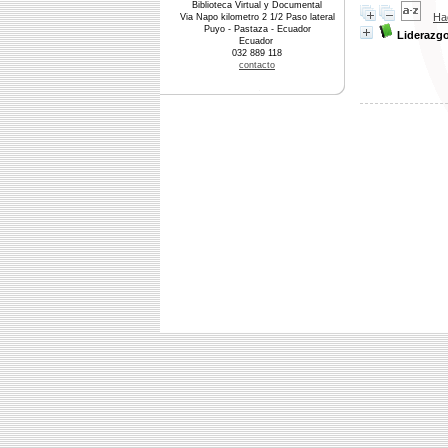
Biblioteca Virtual y Documental
Ha
Via Napo kilometro 2 1/2 Paso lateral
Puyo - Pastaza - Ecuador
Liderazgo
Ecuador
032 889 118
contacto