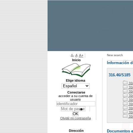
A-
A
A+
New search
Inicio
Información d
316.46/S185
Elige idioma
31
316
316
Conectarse
31
acceder a su cuenta de
usuario
31
31
31
31
31
Olvidé mi contraseña
Dirección
Documentos en 