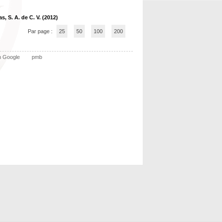
as, S. A. de C. V. (2012)
Par page :
25
50
100
200
n Google
pmb