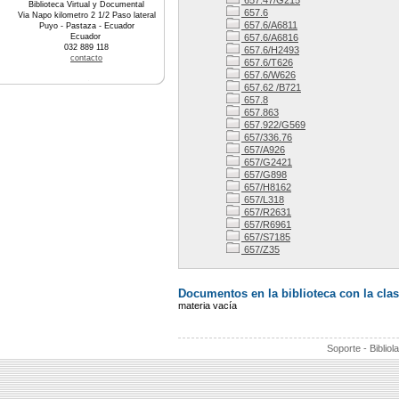
657.47/G215
Biblioteca Virtual y Documental
657.6
Via Napo kilometro 2 1/2 Paso lateral
657.6/A6811
Puyo - Pastaza - Ecuador
Ecuador
657.6/A6816
032 889 118
657.6/H2493
contacto
657.6/T626
657.6/W626
657.62 /B721
657.8
657.863
657.922/G569
657/336.76
657/A926
657/G2421
657/G898
657/H8162
657/L318
657/R2631
657/R6961
657/S7185
657/Z35
Documentos en la biblioteca con la clas
materia vacía
Soporte - Bibliol