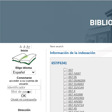
A-
A
A+
New search
Inicio
Información de la indexación
657/F6341
Elige idioma
657
657 /V697
657.05
Conectarse
657.05/A6284
acceder a su cuenta de
usuario
657.31/A663
657.31/V144
657.4
657.4/G898
657.4/H2493
Olvidé mi contraseña
657.4/N383
657.41/V714
657.45
Dirección