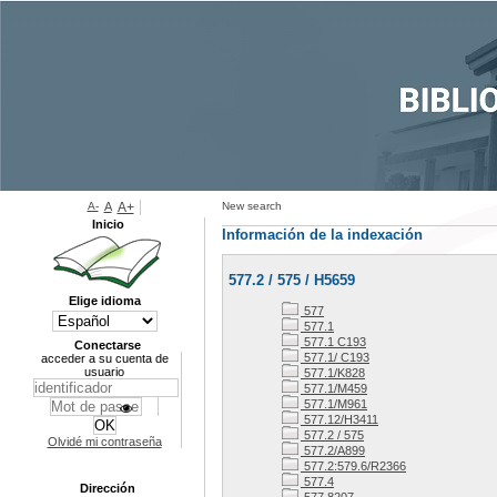
A-
A
A+
New search
Inicio
Información de la indexación
577.2 / 575 / H5659
Elige idioma
577
577.1
577.1 C193
Conectarse
577.1/ C193
acceder a su cuenta de
usuario
577.1/K828
577.1/M459
577.1/M961
577.12/H3411
577.2 / 575
Olvidé mi contraseña
577.2/A899
577.2:579.6/R2366
577.4
Dirección