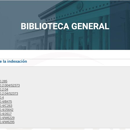
e la indexación
0.285
.2:004/S2373
.2:04
.2:04/S2373
0.4
0.4/B475
0.4/C263
0.4/J5642
0.4/J617
0.4/W6229
0.4/W6295