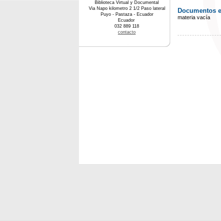
Biblioteca Virtual y Documental
Via Napo kilometro 2 1/2 Paso lateral
Documentos en 
Puyo - Pastaza - Ecuador
materia vacía
Ecuador
032 889 118
contacto