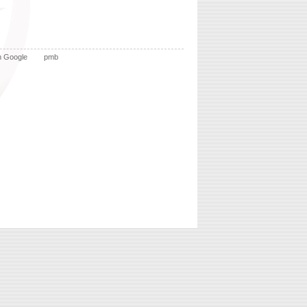
n Google
pmb