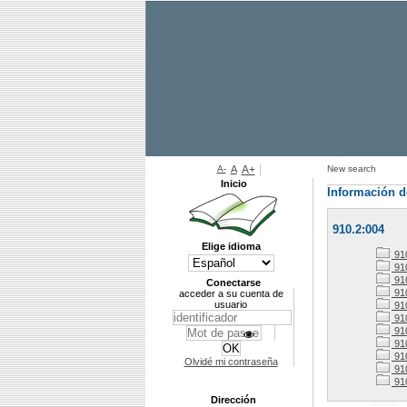
A-
A
A+
New search
Inicio
Información d
910.2:004
Elige idioma
91
910
910
Conectarse
910
acceder a su cuenta de
usuario
91
91
91
91
91
Olvidé mi contraseña
91
91
Dirección