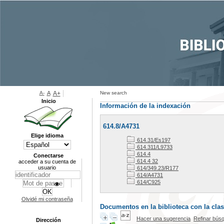
A-
A
A+
New search
Inicio
Información de la indexación
614.8/A4731
Elige idioma
614.31/Es197
614.311/L9733
614.4
Conectarse
614.4 32
acceder a su cuenta de
usuario
614/349.23/R177
614/A4731
614/C925
Olvidé mi contraseña
Documentos en la biblioteca con la clas
Hacer una sugerencia
Refinar bús
Dirección