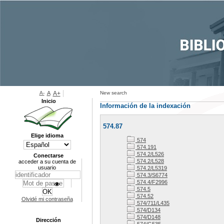
A-
A
A+
New search
Inicio
Información de la indexación
574.87
Elige idioma
574
574.191
574.2/L526
Conectarse
574.2/L528
acceder a su cuenta de
usuario
574.2/L5319
574.3/S6774
574.4/F2996
574.5
574.52
Olvidé mi contraseña
574/711/L435
574/D134
574/D148
Dirección