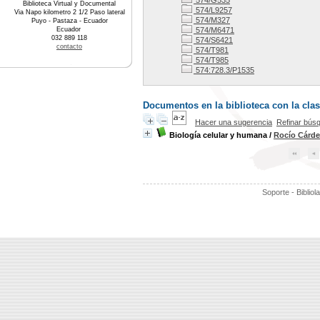
574/G535
Biblioteca Virtual y Documental
574/L9257
Via Napo kilometro 2 1/2 Paso lateral
574/M327
Puyo - Pastaza - Ecuador
Ecuador
574/M6471
032 889 118
574/S6421
contacto
574/T981
574/T985
574:728.3/P1535
Documentos en la biblioteca con la clasi
Hacer una sugerencia
Refinar bús
Biología celular y humana
/
Rocío Cárd
Soporte - Bibliol