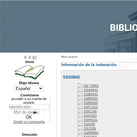
A-
A
A+
New search
Inicio
Información de la indexación
53/S6842
Elige idioma
53/ T5952
53/A4542
53/B3441
Conectarse
53/B9281
acceder a su cuenta de
usuario
53/B9292
53/C1121
53/G145
53/G433
53/H6111
Olvidé mi contraseña
53/I249
53/J339
53/M5991
Dirección