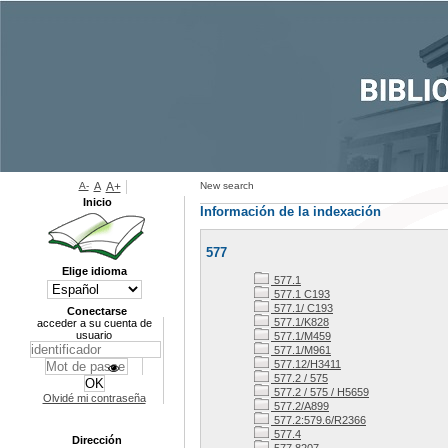
A-
A
A+
New search
Inicio
Información de la indexación
577
Elige idioma
577.1
577.1 C193
577.1/ C193
Conectarse
577.1/K828
acceder a su cuenta de
usuario
577.1/M459
577.1/M961
577.12/H3411
577.2 / 575
577.2 / 575 / H5659
Olvidé mi contraseña
577.2/A899
577.2:579.6/R2366
577.4
Dirección