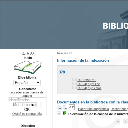
A-
A
A+
New search
Inicio
Información de la indexación
378
Elige idioma
378.2/M9719
378.4(73)/K172
378.4(73)/S5941
Conectarse
acceder a su cuenta de
usuario
Documentos en la biblioteca con la clasi
Hacer una sugerencia
Refinar bús
Olvidé mi contraseña
La evaluación de la calidad de la univer
Dirección