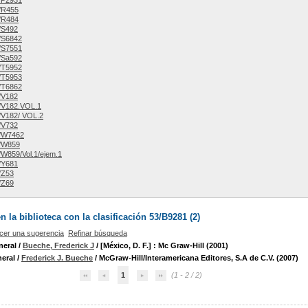
/P2931
/R455
/R484
/S492
/S6842
/S7551
/Sa592
/T5952
/T5953
/T6862
/V182
/V182.VOL.1
/V182/ VOL.2
/V732
/W7462
/W859
W859/Vol.1/ejem.1
/Y681
/Z53
/Z69
la biblioteca con la clasificación 53/B9281 (
2
)
cer una sugerencia
Refinar búsqueda
neral
/
Bueche, Frederick J
/ [México, D. F.] : Mc Graw-Hill (2001)
neral
/
Frederick J. Bueche
/ McGraw-Hill/Interamericana Editores, S.A de C.V. (2007)
1
(1 - 2 / 2)