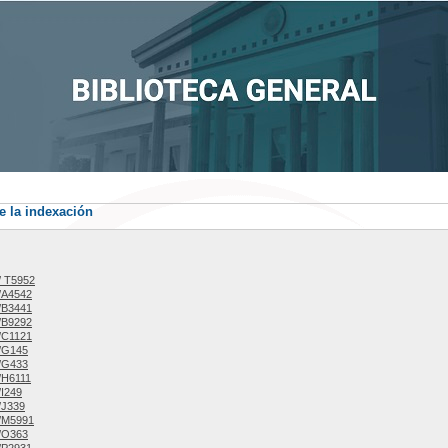
e la indexación
/ T5952
/A4542
/B3441
/B9292
/C1121
/G145
/G433
/H6111
I249
/J339
/M5991
/O363