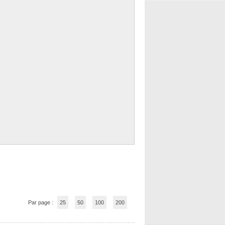
Par page :
25
50
100
200