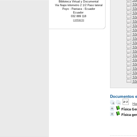
53
Biblioteca Virtual y Documental
53
Via Napo kilometro 2 1/2 Paso lateral
53
Puyo - Pastaza - Ecuador
Ecuador
53
032 889 118
53
contacto
53
53
53
53
53
53
53
53
53
53
53
53/
53
53
53
Documentos en 
Ha
Física Ge
Física ge