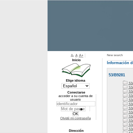
A-
A
A+
New search
Inicio
Información d
53/B9281
Elige idioma
53
53
53
Conectarse
53
acceder a su cuenta de
usuario
53
53
53
53
53/
Olvidé mi contraseña
53
53
53
Dirección