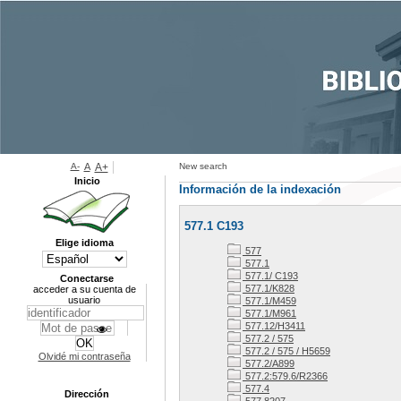
A-
A
A+
New search
Inicio
Información de la indexación
577.1 C193
Elige idioma
577
577.1
577.1/ C193
Conectarse
577.1/K828
acceder a su cuenta de
usuario
577.1/M459
577.1/M961
577.12/H3411
577.2 / 575
577.2 / 575 / H5659
Olvidé mi contraseña
577.2/A899
577.2:579.6/R2366
577.4
Dirección