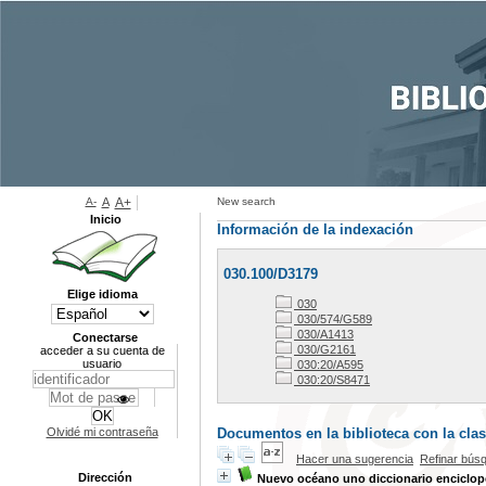
A-
A
A+
New search
Inicio
Información de la indexación
030.100/D3179
Elige idioma
030
030/574/G589
030/A1413
Conectarse
030/G2161
acceder a su cuenta de
usuario
030:20/A595
030:20/S8471
Olvidé mi contraseña
Documentos en la biblioteca con la clas
Hacer una sugerencia
Refinar bús
Dirección
Nuevo océano uno diccionario enciclop