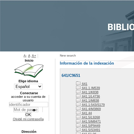
A-
A
A+
New search
Inicio
Información de la indexación
641/C9651
Elige idioma
641
641.1 /M539
641.1/K838
Conectarse
641.1/L4736
acceder a su cuenta de
usuario
641.1/M838
641.1:543/S179
641.4/M3869
641.44
641.5/L9268
Olvidé mi contraseña
641.5/M8471
641.5/P9449
641.5/S3491
Dirección