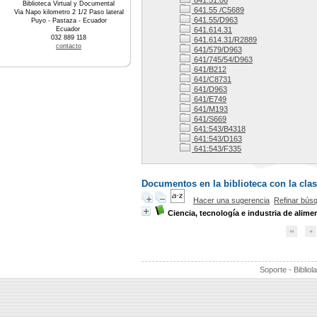
641.51.06
Biblioteca Virtual y Documental
641.55 /C5689
Via Napo kilometro 2 1/2 Paso lateral
641.55/D963
Puyo - Pastaza - Ecuador
Ecuador
641.614.31
032 889 118
641.614.31/R2889
contacto
641/579/D963
641/745/54/D963
641/B212
641/C8731
641/D963
641/E749
641/M193
641/S669
641:543/B4318
641:543/D163
641:543/F335
Documentos en la biblioteca con la clas
Hacer una sugerencia
Refinar bús
Ciencia, tecnología e industria de alime
Soporte - Bibliol