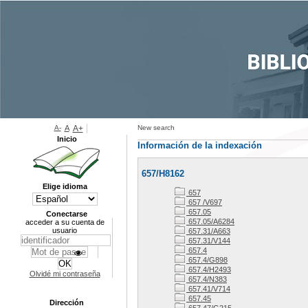
A-
A
A+
New search
Inicio
Información de la indexación
657/H8162
Elige idioma
657
657 /V697
657.05
Conectarse
657.05/A6284
acceder a su cuenta de
usuario
657.31/A663
657.31/V144
657.4
657.4/G898
657.4/H2493
Olvidé mi contraseña
657.4/N383
657.41/V714
657.45
Dirección