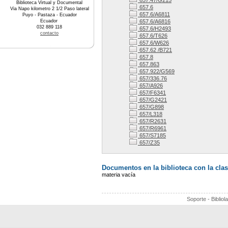
657.47/G215
Biblioteca Virtual y Documental
657.6
Via Napo kilometro 2 1/2 Paso lateral
657.6/A6811
Puyo - Pastaza - Ecuador
Ecuador
657.6/A6816
032 889 118
657.6/H2493
contacto
657.6/T626
657.6/W626
657.62 /B721
657.8
657.863
657.922/G569
657/336.76
657/A926
657/F6341
657/G2421
657/G898
657/L318
657/R2631
657/R6961
657/S7185
657/Z35
Documentos en la biblioteca con la clas
materia vacía
Soporte - Bibliol