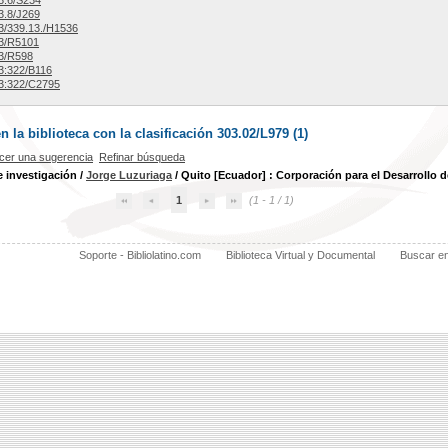
3.6/S234
3.8/J269
/339.13./H1536
3/R5101
3/R598
3:322/B116
3:322/C2795
la biblioteca con la clasificación 303.02/L979 (
1
)
cer una sugerencia
Refinar búsqueda
 investigación
/
Jorge Luzuriaga
/ Quito [Ecuador] : Corporación para el Desarrollo 
1
(1 - 1 / 1)
Soporte - Bibliolatino.com
Biblioteca Virtual y Documental
Buscar e