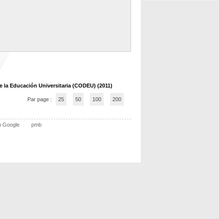
de la Educación Universitaria (CODEU) (2011)
Par page :
25
50
100
200
n Google
pmb