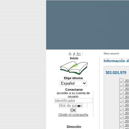
A-
A
A+
New search
Inicio
Información d
303.02/L979
Elige idioma
30
303
30
Conectarse
30
acceder a su cuenta de
usuario
30
303
30
30
30
Olvidé mi contraseña
30
30
30
Dirección