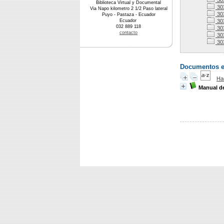
30
Biblioteca Virtual y Documental
30
Via Napo kilometro 2 1/2 Paso lateral
303
Puyo - Pastaza - Ecuador
Ecuador
30
032 889 118
30
contacto
30
30
Documentos en 
Ha
Manual de