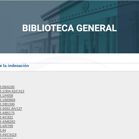
e la indexación
3.09/A185
.1/304.42/C413
3.1/H558
3.1/M3869
3.2/B1399
.4/001.8/V137
3.4/B5175
3.4/C831
3.4/M8282
3.4/R789
3.44
3.44/C9119