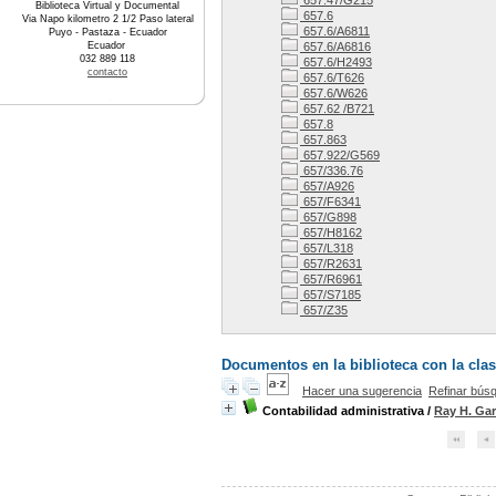
657.47/G215
Biblioteca Virtual y Documental
657.6
Via Napo kilometro 2 1/2 Paso lateral
657.6/A6811
Puyo - Pastaza - Ecuador
Ecuador
657.6/A6816
032 889 118
657.6/H2493
contacto
657.6/T626
657.6/W626
657.62 /B721
657.8
657.863
657.922/G569
657/336.76
657/A926
657/F6341
657/G898
657/H8162
657/L318
657/R2631
657/R6961
657/S7185
657/Z35
Documentos en la biblioteca con la clas
Hacer una sugerencia
Refinar bús
Contabilidad administrativa
/
Ray H. Gar