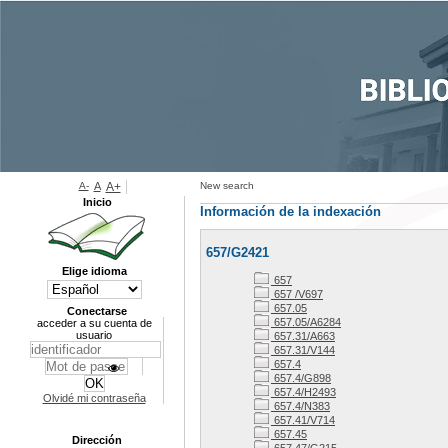
A-
A
A+
New search
Inicio
Información de la indexación
657/G2421
Elige idioma
657
657 /V697
657.05
Conectarse
657.05/A6284
acceder a su cuenta de
usuario
657.31/A663
657.31/V144
657.4
657.4/G898
657.4/H2493
Olvidé mi contraseña
657.4/N383
657.41/V714
657.45
Dirección