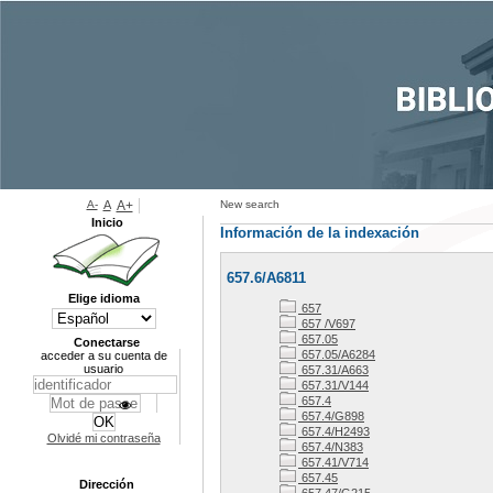
A-
A
A+
New search
Inicio
Información de la indexación
657.6/A6811
Elige idioma
657
657 /V697
657.05
Conectarse
657.05/A6284
acceder a su cuenta de
usuario
657.31/A663
657.31/V144
657.4
657.4/G898
657.4/H2493
Olvidé mi contraseña
657.4/N383
657.41/V714
657.45
Dirección