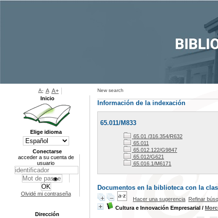
A-
A
A+
New search
Inicio
Información de la indexación
65.011/M833
Elige idioma
65.01 /316.354/R632
65.011
65.012.122/G9847
Conectarse
65.012/G621
acceder a su cuenta de
usuario
65.016.1/M6171
Documentos en la biblioteca con la clas
Olvidé mi contraseña
Hacer una sugerencia
Refinar bús
Cultura e Innovación Empresarial
/
Morci
Dirección