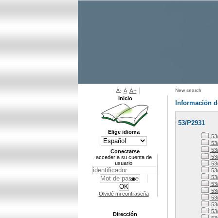
A-
A
A+
New search
Inicio
Información d
53/P2931
Elige idioma
53
53
53
Conectarse
53
acceder a su cuenta de
usuario
53
53
53
53
53
Olvidé mi contraseña
53/
53
53
Dirección