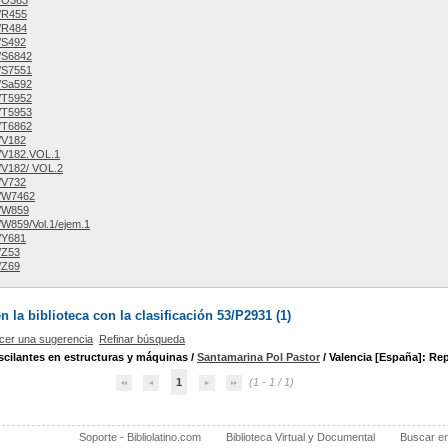
/O363
/R455
/R484
/S492
/S6842
/S7551
/Sa592
/T5952
/T5953
/T6862
/V182
/V182.VOL.1
/V182/ VOL.2
/V732
/W7462
/W859
W859/Vol.1/ejem.1
/Y681
/Z53
/Z69
la biblioteca con la clasificación 53/P2931 (
1
)
cer una sugerencia
Refinar búsqueda
scilantes en estructuras y máquinas
/
Santamarina Pol Pastor
/ Valencia [España]: Rep
1
(1 - 1 / 1)
Soporte - Bibliolatino.com
Biblioteca Virtual y Documental
Buscar e