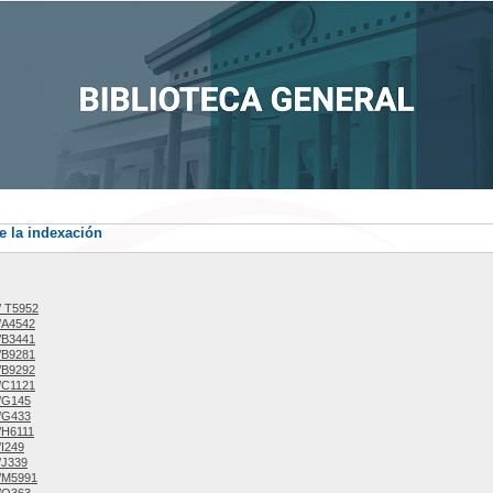
e la indexación
/ T5952
/A4542
/B3441
/B9281
/B9292
/C1121
/G145
/G433
/H6111
I249
/J339
/M5991