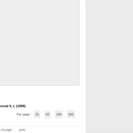
roval S. L (1999)
Par page :
25
50
100
200
n Google
pmb