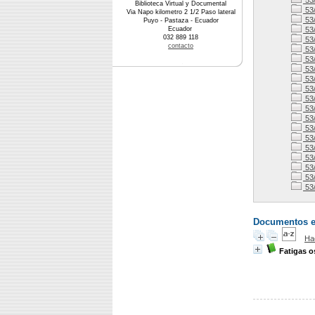
53
Biblioteca Virtual y Documental
53
Via Napo kilometro 2 1/2 Paso lateral
53
Puyo - Pastaza - Ecuador
Ecuador
53
032 889 118
53
contacto
53
53
53
53
53
53
53
53
53
53
53
53/
53
53
53
Documentos en 
Ha
Fatigas o