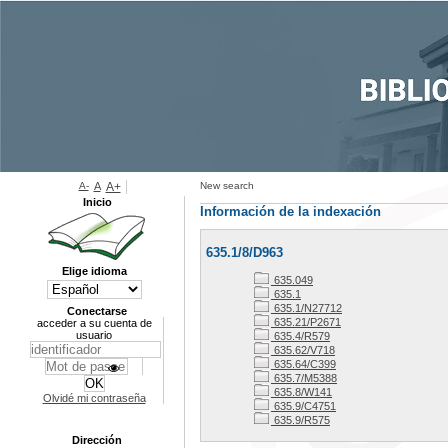
A-
A
A+
New search
Inicio
Información de la indexación
635.1/8/D963
Elige idioma
635.049
635.1
635.1/N27712
Conectarse
635.21/P2671
acceder a su cuenta de
usuario
635.4/R579
635.62/V718
635.64/C399
635.7/M5388
635.8/W141
Olvidé mi contraseña
635.9/C4751
635.9/R575
Dirección