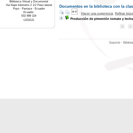
Biblioteca Virtual y Documental
Via Napo kilometro 2 1/2 Paso lateral
Documentos en la biblioteca con la clasi
Puyo - Pastaza - Ecuador
Ecuador
Hacer una sugerencia
Refinar bús
032 889 118
Producción de pimentón tomate y lech
contacto
Soporte - Bibliol