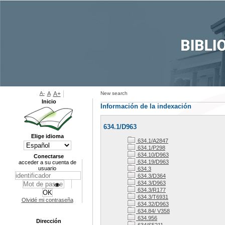
A-
A
A+
New search
Inicio
Información de la indexación
634.1/D963
Elige idioma
634.1/A2847
634.1/P298
634.10/D963
Conectarse
634.19/D963
acceder a su cuenta de
usuario
634.3
634.3/D364
634.3/D963
634.3/R177
634.3/T6931
Olvidé mi contraseña
634.32/D963
634.84/ V358
634.956
Dirección