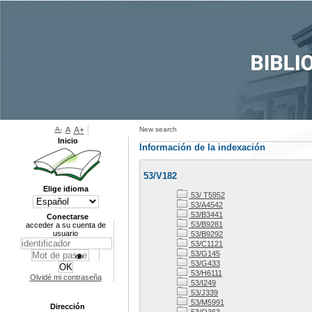
A-
A
A+
New search
Inicio
Información de la indexación
53/V182
Elige idioma
53/ T5952
53/A4542
53/B3441
Conectarse
53/B9281
acceder a su cuenta de
usuario
53/B9292
53/C1121
53/G145
53/G433
53/H6111
Olvidé mi contraseña
53/I249
53/J339
53/M5991
Dirección