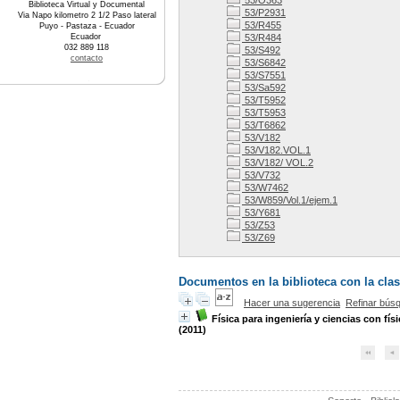
53/O363
Biblioteca Virtual y Documental
53/P2931
Via Napo kilometro 2 1/2 Paso lateral
53/R455
Puyo - Pastaza - Ecuador
Ecuador
53/R484
032 889 118
53/S492
contacto
53/S6842
53/S7551
53/Sa592
53/T5952
53/T5953
53/T6862
53/V182
53/V182.VOL.1
53/V182/ VOL.2
53/V732
53/W7462
53/W859/Vol.1/ejem.1
53/Y681
53/Z53
53/Z69
Documentos en la biblioteca con la clas
Hacer una sugerencia
Refinar bús
Física para ingeniería y ciencias con fí
(2011)