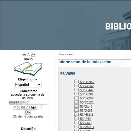
A-
A
A+
New search
Inicio
Información de la indexación
53/W859
Elige idioma
53/ T5952
53/A4542
53/B3441
Conectarse
53/B9281
acceder a su cuenta de
usuario
53/B9292
53/C1121
53/G145
53/G433
53/H6111
Olvidé mi contraseña
53/I249
53/J339
53/M5991
Dirección