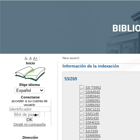
A-
A
A+
New search
Inicio
Información de la indexación
53/Z69
Elige idioma
53/ T5952
53/A4542
53/B3441
Conectarse
53/B9281
acceder a su cuenta de
usuario
53/B9292
53/C1121
53/G145
53/G433
53/H6111
Olvidé mi contraseña
53/I249
53/J339
53/M5991
Dirección