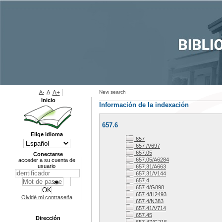
A-
A
A+
New search
Inicio
Información de la indexación
657.6
Elige idioma
657
657 /V697
657.05
Conectarse
657.05/A6284
acceder a su cuenta de
usuario
657.31/A663
657.31/V144
657.4
657.4/G898
657.4/H2493
Olvidé mi contraseña
657.4/N383
657.41/V714
657.45
Dirección