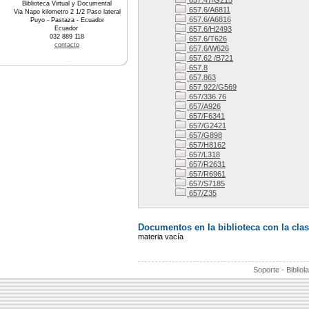
657.47/G215
Biblioteca Virtual y Documental
657.6/A6811
Via Napo kilometro 2 1/2 Paso lateral
657.6/A6816
Puyo - Pastaza - Ecuador
Ecuador
657.6/H2493
032 889 118
657.6/T626
contacto
657.6/W626
657.62 /B721
657.8
657.863
657.922/G569
657/336.76
657/A926
657/F6341
657/G2421
657/G898
657/H8162
657/L318
657/R2631
657/R6961
657/S7185
657/Z35
Documentos en la biblioteca con la clasi
materia vacía
Soporte - Bibliol