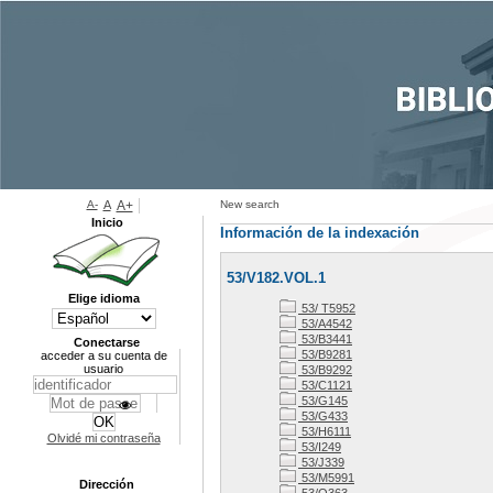
A-
A
A+
New search
Inicio
Información de la indexación
53/V182.VOL.1
Elige idioma
53/ T5952
53/A4542
53/B3441
Conectarse
53/B9281
acceder a su cuenta de
usuario
53/B9292
53/C1121
53/G145
53/G433
53/H6111
Olvidé mi contraseña
53/I249
53/J339
53/M5991
Dirección