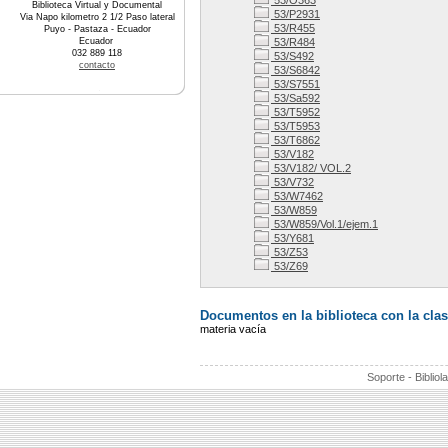
53/O363
Biblioteca Virtual y Documental
53/P2931
Via Napo kilometro 2 1/2 Paso lateral
53/R455
Puyo - Pastaza - Ecuador
Ecuador
53/R484
032 889 118
53/S492
contacto
53/S6842
53/S7551
53/Sa592
53/T5952
53/T5953
53/T6862
53/V182
53/V182/ VOL.2
53/V732
53/W7462
53/W859
53/W859/Vol.1/ejem.1
53/Y681
53/Z53
53/Z69
Documentos en la biblioteca con la clas
materia vacía
Soporte - Bibliol