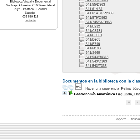
641.55 /C5689
Biblioteca Virtual y Documental
641.55/D963
Via Napo kilometro 2 1/2 Paso lateral
641.614.31
Puyo - Pastaza - Ecuador
Ecuador
641.614.31/R2889
032 889 118
641/579/D963
contacto
641/745/54/D963
641/B212
641/C8731
641/C9651
641/D963
641/E749
641/M193
641/S669
641:543/B4318
641:543/D163
641:543/F335
Documentos en la biblioteca con la clasi
Hacer una sugerencia
Refinar bús
Gastronomía Amazónica
/
Aguinda, Els
Soporte - Bibliol