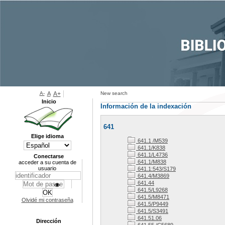
A-
A
A+
New search
Inicio
Información de la indexación
641
Elige idioma
641.1 /M539
641.1/K838
641.1/L4736
Conectarse
641.1/M838
acceder a su cuenta de
usuario
641.1:543/S179
641.4/M3869
641.44
641.5/L9268
641.5/M8471
Olvidé mi contraseña
641.5/P9449
641.5/S3491
641.51.06
Dirección