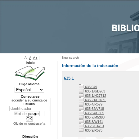
A-
A
A+
New search
Inicio
Información de la indexación
635.1
Elige idioma
635.049
635.1/8/D963
635.1/N27712
Conectarse
635.21/P2671
acceder a su cuenta de
usuario
635.4/R579
635.62/V718
635.64/C399
635.7/M5388
635.8/W141
Olvidé mi contraseña
635.9/C4751
635.9/R575
Dirección