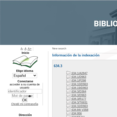
A-
A
A+
New search
Inicio
Información de la indexación
634.3
Elige idioma
634.1/A2847
634.1/D963
634.1/P298
Conectarse
634.10/D963
acceder a su cuenta de
usuario
634.19/D963
634.3/D364
634.3/D963
634.3/R177
634.3/T6931
Olvidé mi contraseña
634.32/D963
634.84/ V358
634.956
Dirección