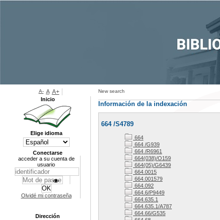
A-
A
A+
New search
Inicio
Información de la indexación
664 /S4789
Elige idioma
664
664 /G939
664 /R6961
Conectarse
664(038)/O159
acceder a su cuenta de
usuario
664(05)/G6439
664.0015
664.001579
664.092
664.6/P9449
Olvidé mi contraseña
664.635.1
664.635.1/A787
664.66/G535
Dirección