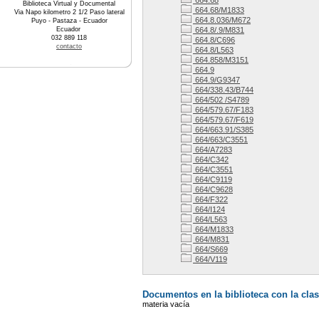
664.68
Biblioteca Virtual y Documental
664.68/M1833
Via Napo kilometro 2 1/2 Paso lateral
664.8.036/M672
Puyo - Pastaza - Ecuador
Ecuador
664.8/.9/M831
032 889 118
664.8/C696
contacto
664.8/L563
664.858/M3151
664.9
664.9/G9347
664/338.43/B744
664/502 /S4789
664/579.67/F183
664/579.67/F619
664/663.91/S385
664/663/C3551
664/A7283
664/C342
664/C3551
664/C9119
664/C9628
664/F322
664/I124
664/L563
664/M1833
664/M831
664/S669
664/V119
Documentos en la biblioteca con la clas
materia vacía