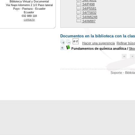
54/P4851
Biblioteca Virtual y Documental
54/P498
Via Napo kilometro 2 1/2 Paso lateral
54/P5581
Puyo - Pastaza - Ecuador
Ecuador
54/T5832
032 889 118
54/W6248
contacto
54/W887
Documentos en la biblioteca con la clas
Hacer una sugerencia
Refinar bús
Fundamentos de química analítica
/
Sko
Soporte - Bibliol