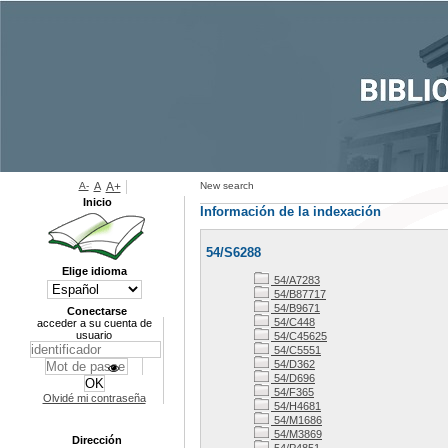
A-
A
A+
New search
Inicio
Información de la indexación
54/S6288
Elige idioma
54/A7283
54/B87717
54/B9671
Conectarse
54/C448
acceder a su cuenta de
usuario
54/C45625
54/C5551
54/D362
54/D696
54/F365
Olvidé mi contraseña
54/H4681
54/M1686
54/M3869
Dirección