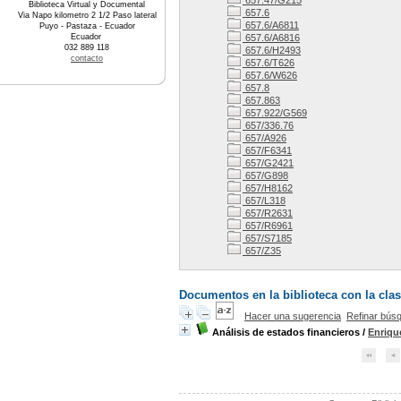
657.47/G215
Biblioteca Virtual y Documental
657.6
Via Napo kilometro 2 1/2 Paso lateral
657.6/A6811
Puyo - Pastaza - Ecuador
Ecuador
657.6/A6816
032 889 118
657.6/H2493
contacto
657.6/T626
657.6/W626
657.8
657.863
657.922/G569
657/336.76
657/A926
657/F6341
657/G2421
657/G898
657/H8162
657/L318
657/R2631
657/R6961
657/S7185
657/Z35
Documentos en la biblioteca con la clasi
Hacer una sugerencia
Refinar bús
Análisis de estados financieros
/
Enriqu