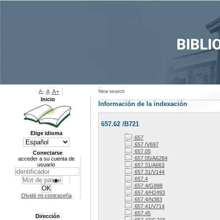
A-
A
A+
New search
Inicio
Información de la indexación
657.62 /B721
Elige idioma
657
657 /V697
657.05
Conectarse
657.05/A6284
acceder a su cuenta de
usuario
657.31/A663
657.31/V144
657.4
657.4/G898
657.4/H2493
Olvidé mi contraseña
657.4/N383
657.41/V714
657.45
Dirección