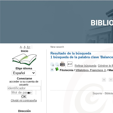
A-
A
A+
New search
Inicio
Resultado de la búsqueda
1
búsqueda de la palabra clave
'Balance
Refinar búsqueda
Générer le f
Elige idioma
Fitotecnia
/
Villalobos, Francisco J.
/ Mad
Conectarse
acceder a su cuenta de
usuario
Soporte - Bibliol
Olvidé mi contraseña
Dirección