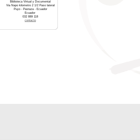
Biblioteca Virtual y Documental
Via Napo kilometro 2 1/2 Paso lateral
Puyo - Pastaza - Ecuador
Ecuador
032 889 118
contacto