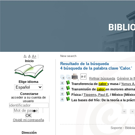
A-
A
A+
New search
Inicio
Resultado de la búsqueda
4
búsqueda de la palabra clave
'Calor.'
Refinar búsqueda
Générer le f
Elige idioma
Transferencia de
calor
y masa
/
Yunus A
Transmisión de
calor
en motores alterna
Conectarse
Física
/
Tippens, Paul E.
/ México [México]
acceder a su cuenta de
Las bases del frío: De la teoría a la práct
usuario
Olvidé mi contraseña
Soporte - Bibliol
Dirección