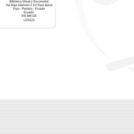
Biblioteca Virtual y Documental
Via Napo kilometro 2 1/2 Paso lateral
Puyo - Pastaza - Ecuador
Ecuador
032 889 118
contacto