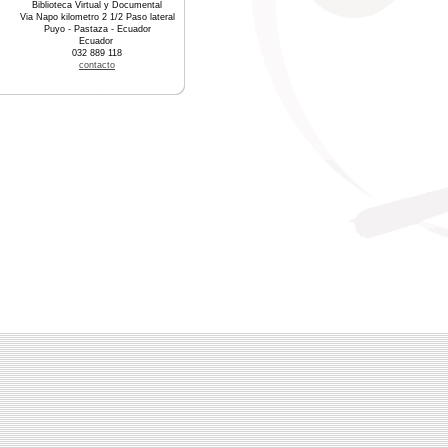
Biblioteca Virtual y Documental
Via Napo kilometro 2 1/2 Paso lateral
Puyo - Pastaza - Ecuador
Ecuador
032 889 118
contacto