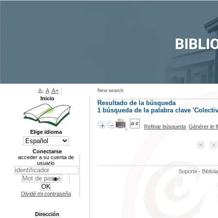
A-
A
A+
New search
Inicio
Resultado de la búsqueda
1
búsqueda de la palabra clave
'Colectiv
Refinar búsqueda
Générer le f
Elige idioma
Conectarse
acceder a su cuenta de
usuario
Soporte - Bibliol
Olvidé mi contraseña
Dirección