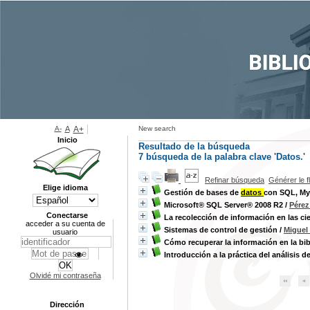
A-
A
A+
New search
Inicio
Resultado de la búsqueda
7
búsqueda de la palabra clave
'Datos.'
Refinar búsqueda
Générer le f
Elige idioma
Gestión de bases de
datos
con SQL, My
Microsoft® SQL Server® 2008 R2
/
Pérez
Conectarse
La recolección de información en las ci
acceder a su cuenta de
Sistemas de control de gestión
/
Miguel
usuario
Cómo recuperar la información en la bib
Introducción a la práctica del análisis 
Olvidé mi contraseña
Dirección