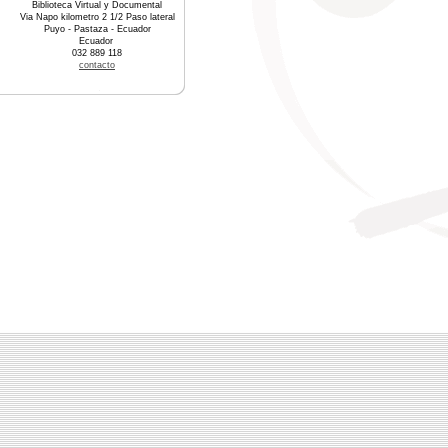
Biblioteca Virtual y Documental
Via Napo kilometro 2 1/2 Paso lateral
Puyo - Pastaza - Ecuador
Ecuador
032 889 118
contacto