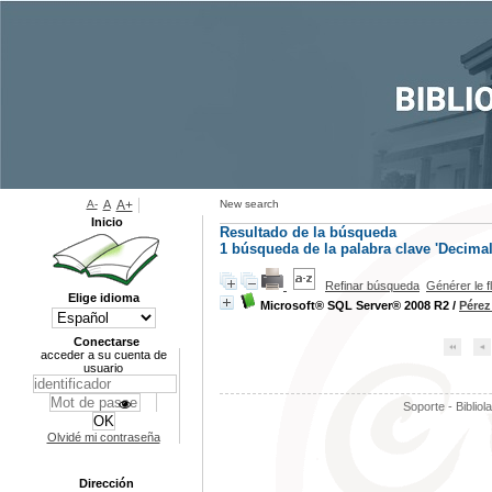
A-
A
A+
New search
Inicio
Resultado de la búsqueda
1
búsqueda de la palabra clave
'Decimal
Refinar búsqueda
Générer le f
Elige idioma
Microsoft® SQL Server® 2008 R2
/
Pérez
Conectarse
acceder a su cuenta de
usuario
Soporte - Bibliol
Olvidé mi contraseña
Dirección