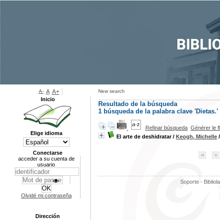
A-
A
A+
New search
Inicio
Resultado de la búsqueda
1
búsqueda de la palabra clave
'Dietas.'
Refinar búsqueda
Générer le f
Elige idioma
El arte de deshidratar
/
Keogh, Michelle
/
Conectarse
acceder a su cuenta de
usuario
Soporte - Bibliol
Olvidé mi contraseña
Dirección