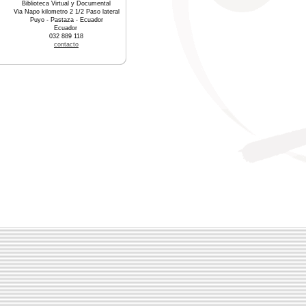
Biblioteca Virtual y Documental
Via Napo kilometro 2 1/2 Paso lateral
Puyo - Pastaza - Ecuador
Ecuador
032 889 118
contacto