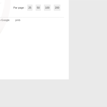
Par page :
25
50
100
200
n Google
pmb