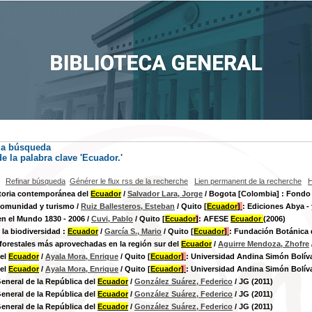
la búsqueda
e la palabra clave
'Ecuador.'
Refinar búsqueda
Générer le flux rss de la recherche
Lien permanent de la recherche
H
toria contemporánea del
Ecuador
/
Salvador Lara, Jorge
/ Bogota [Colombia] : Fondo
comunidad y turismo
/
Ruiz Ballesteros, Esteban
/ Quito [
Ecuador
]
: Ediciones Abya - 
en el Mundo 1830 - 2006
/
Cuvi, Pablo
/ Quito [
Ecuador
]
: AFESE
Ecuador
(2006)
e la biodiversidad :
Ecuador
/
García S., Mario
/ Quito [
Ecuador
]
: Fundación Botánica 
forestales más aprovechadas en la región sur del
Ecuador
/
Aguirre Mendoza, Zhofre
del
Ecuador
/
Ayala Mora, Enrique
/ Quito [
Ecuador
]
: Universidad Andina Simón Bolíva
del
Ecuador
/
Ayala Mora, Enrique
/ Quito [
Ecuador
]
: Universidad Andina Simón Bolíva
General de la República del
Ecuador
/
González Suárez, Federico
/ JG (2011)
General de la República del
Ecuador
/
González Suárez, Federico
/ JG (2011)
General de la República del
Ecuador
/
González Suárez, Federico
/ JG (2011)