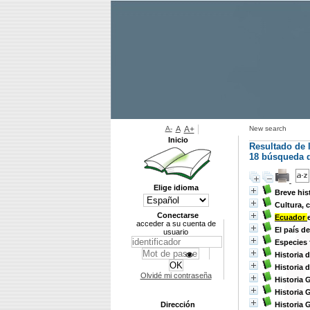
A-
A
A+
New search
Inicio
Resultado de 
18
búsqueda d
Elige idioma
Breve his
Cultura, 
Conectarse
Ecuador
acceder a su cuenta de
El país d
usuario
Especies 
Historia 
Historia 
Olvidé mi contraseña
Historia 
Historia 
Dirección
Historia 