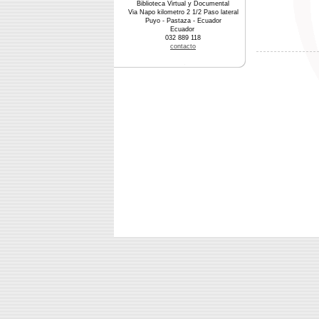
Biblioteca Virtual y Documental
Via Napo kilometro 2 1/2 Paso lateral
Puyo - Pastaza - Ecuador
Ecuador
032 889 118
contacto