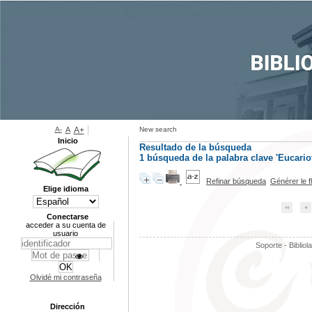
A-
A
A+
New search
Inicio
Resultado de la búsqueda
1
búsqueda de la palabra clave
'Eucario
Refinar búsqueda
Générer le f
Elige idioma
Conectarse
acceder a su cuenta de
usuario
Soporte - Bibliol
Olvidé mi contraseña
Dirección