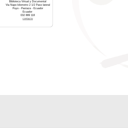
Biblioteca Virtual y Documental
Via Napo kilometro 2 1/2 Paso lateral
Puyo - Pastaza - Ecuador
Ecuador
032 889 118
contacto