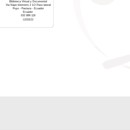
Biblioteca Virtual y Documental
Via Napo kilometro 2 1/2 Paso lateral
Puyo - Pastaza - Ecuador
Ecuador
032 889 118
contacto