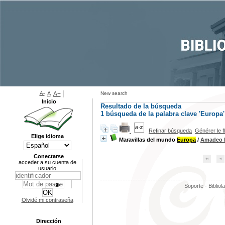
A-
A
A+
New search
Inicio
Resultado de la búsqueda
1
búsqueda de la palabra clave
'Europa'
Refinar búsqueda
Générer le f
Elige idioma
Maravillas del mundo
Europa
/
Amadeo 
Conectarse
acceder a su cuenta de
usuario
Soporte - Bibliol
Olvidé mi contraseña
Dirección