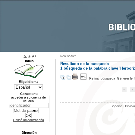
A-
A
A+
New search
Inicio
Resultado de la búsqueda
1
búsqueda de la palabra clave
'Herbori
Refinar búsqueda
Générer le f
Elige idioma
Conectarse
acceder a su cuenta de
usuario
Soporte - Bibliol
Olvidé mi contraseña
Dirección