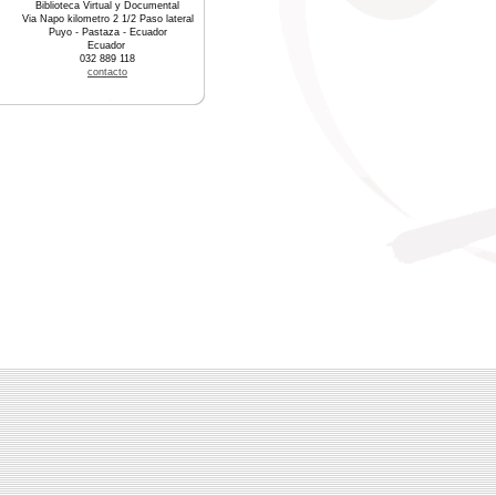
Biblioteca Virtual y Documental
Via Napo kilometro 2 1/2 Paso lateral
Puyo - Pastaza - Ecuador
Ecuador
032 889 118
contacto