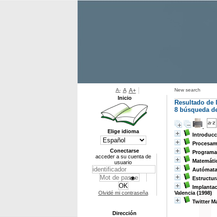
A-
A
A+
New search
Inicio
Resultado de 
8
búsqueda de 
Elige idioma
Introducc
Procesami
Conectarse
Programa
acceder a su cuenta de
Matemátic
usuario
Autómata
Estructur
Implantac
Olvidé mi contraseña
Valencia (1998)
Twitter M
Dirección