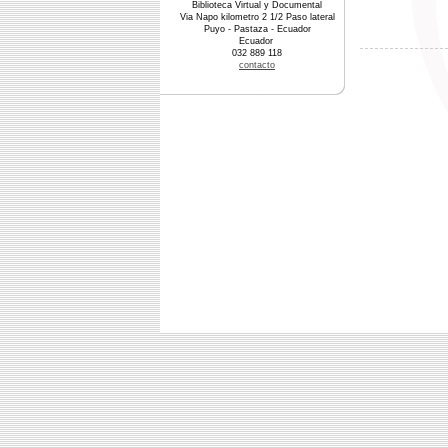
Biblioteca Virtual y Documental
Via Napo kilometro 2 1/2 Paso lateral
Puyo - Pastaza - Ecuador
Ecuador
032 889 118
contacto