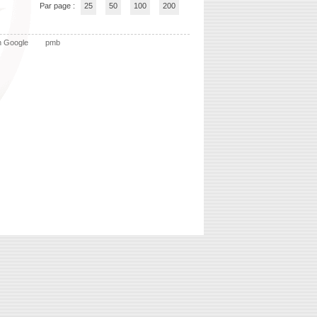
Par page :
25
50
100
200
n Google
pmb