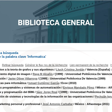
la búsqueda
la palabra clave
'Informatica'
Refinar búsqueda
Générer le flux rss de la recherche
Lien permanent de la recherche
H
ion a la teoria de grafos y sus algoritmos
/
Lluch Cristina Jordán
/ Valencia [España] 
ento digital de imagen
/
Raya M Alcañis
/ [1999] : Universidad Politécnica De Valencia
ción
/
Javier Oliver Villarroya
/ [1999] : Universidad Politécnica De Valencia (1999)
as para informática
/
Ismael Gutiérrez García
/ Ecoe (2010)
s programables y sistemas de automatización
/
Enrique Mandado Pérez
/ México : A
a y programación del 8086
/
Sáez Jorge Real
/ [1999] : Universidad Politécnica De Vale
ión de sistemas y tecnologías de la información en las organizaciones
/
Pechuán Igna
arketing personal y profesional
/
José Antonio Carballar
/ México : Alfaomega (2011)