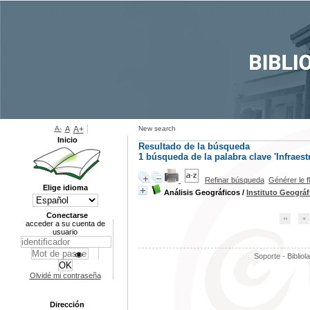
A-
A
A+
New search
Inicio
Resultado de la búsqueda
1
búsqueda de la palabra clave
'Infraest
Refinar búsqueda
Générer le f
Elige idioma
Análisis Geográficos
/
Instituto Geográ
Conectarse
acceder a su cuenta de
usuario
Soporte - Bibliol
Olvidé mi contraseña
Dirección