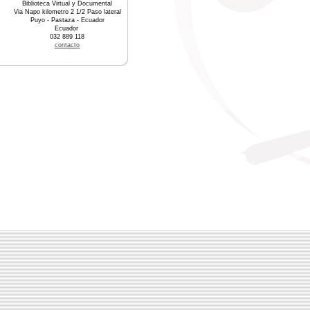
Biblioteca Virtual y Documental
Via Napo kilometro 2 1/2 Paso lateral
Puyo - Pastaza - Ecuador
Ecuador
032 889 118
contacto