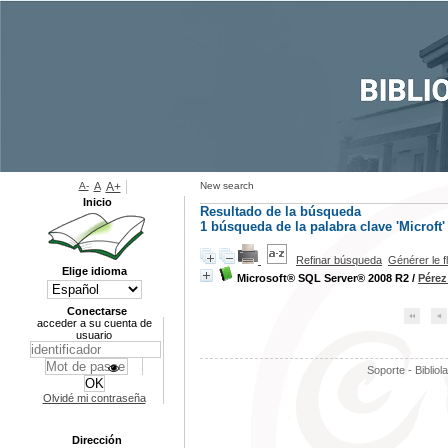
A-
A
A+
New search
Inicio
Resultado de la búsqueda
1
búsqueda de la palabra clave
'Microft'
Refinar búsqueda
Générer le f
Elige idioma
Microsoft® SQL Server® 2008 R2
/
Pérez
Conectarse
acceder a su cuenta de
usuario
Soporte - Bibliol
Olvidé mi contraseña
Dirección