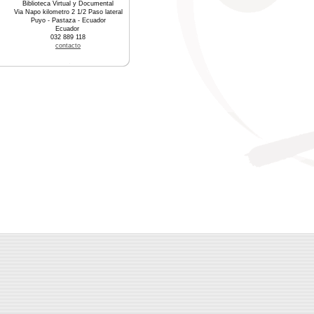
Biblioteca Virtual y Documental
Via Napo kilometro 2 1/2 Paso lateral
Puyo - Pastaza - Ecuador
Ecuador
032 889 118
contacto