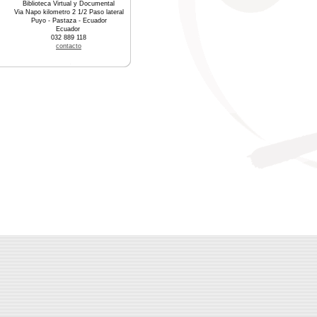
Biblioteca Virtual y Documental
Via Napo kilometro 2 1/2 Paso lateral
Puyo - Pastaza - Ecuador
Ecuador
032 889 118
contacto