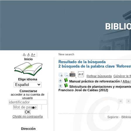
A-
A
A+
New search
Inicio
Resultado de la búsqueda
2
búsqueda de la palabra clave
'Refores
Refinar búsqueda
Générer le f
Elige idioma
Manual práctico de reforestación
/
Alba 
Silvicultura de plantaciones y mejorami
Francisco José de Caldas (2012)
Conectarse
acceder a su cuenta de
usuario
Olvidé mi contraseña
Soporte - Bibliol
Dirección