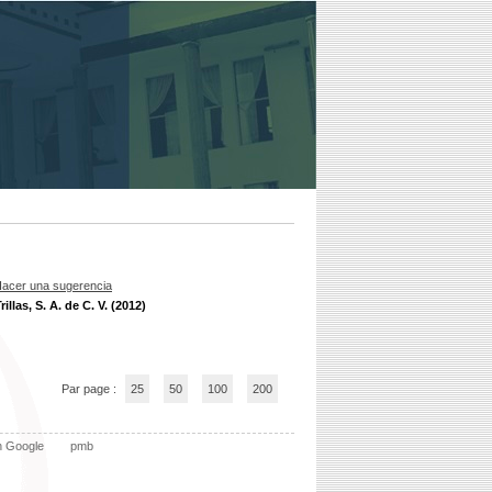
acer una sugerencia
illas, S. A. de C. V. (2012)
Par page :
25
50
100
200
n Google
pmb