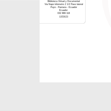
Biblioteca Virtual y Documental
Via Napo kilometro 2 1/2 Paso lateral
Puyo - Pastaza - Ecuador
Ecuador
032 889 118
contacto