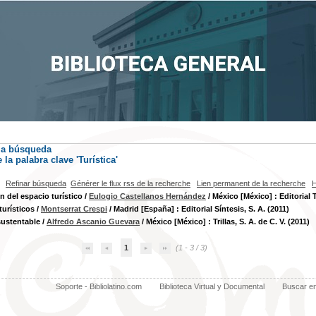
la búsqueda
la palabra clave
'Turística'
Refinar búsqueda
Générer le flux rss de la recherche
Lien permanent de la recherche
H
n del espacio turístico
/
Eulogio Castellanos Hernández
/ México [México] : Editorial Tr
turísticos
/
Montserrat Crespi
/ Madrid [España] : Editorial Síntesis, S. A. (2011)
sustentable
/
Alfredo Ascanio Guevara
/ México [México] : Trillas, S. A. de C. V. (2011)
1
(1 - 3 / 3)
Soporte - Bibliolatino.com
Biblioteca Virtual y Documental
Buscar e