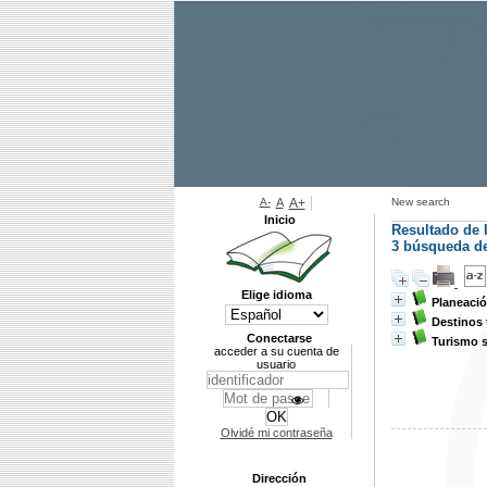
A-
A
A+
New search
Inicio
Resultado de 
3
búsqueda de 
Elige idioma
Planeació
Destinos 
Conectarse
Turismo 
acceder a su cuenta de
usuario
Olvidé mi contraseña
Dirección