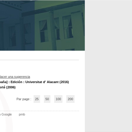
acer una sugerencia
paña] : Edición : Universitat d' Alacant (2016)
rté (2006)
Par page :
25
50
100
200
n Google
pmb