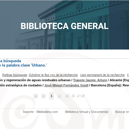
la búsqueda
la palabra clave
'Urbano.'
Refinar búsqueda
Générer le flux rss de la recherche
Lien permanent de la recherche
H
n y regeneración de aguas residuales urbanas
/
Trapote Jaume, Arturo
/ Alicante [Es
ción estratégica de ciudades
/
José Miguel Fernández Güell
/ Barcelona [España]: Reve
1
(1 - 2 / 2)
Soporte - Bibliolatino.com
Biblioteca Virtual y Documental
Buscar e