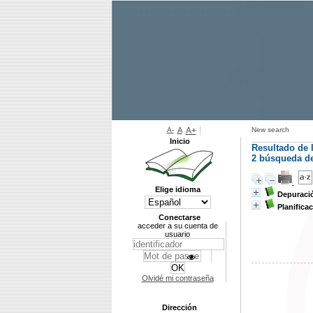
A-
A
A+
New search
Inicio
Resultado de 
2
búsqueda de 
Elige idioma
Depuració
Planifica
Conectarse
acceder a su cuenta de
usuario
Olvidé mi contraseña
Dirección