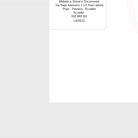
Biblioteca Virtual y Documental
Via Napo kilometro 2 1/2 Paso lateral
Puyo - Pastaza - Ecuador
Ecuador
032 889 118
contacto